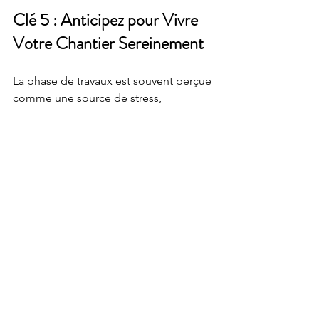
Clé 5 : Anticipez pour Vivre 
Votre Chantier Sereinement
La phase de travaux est souvent perçue 
comme une source de stress, 
synonyme de décisions de dernière 
minute et d'imprévus. Pourtant, elle 
peut, et doit, être une 
période bien 
orchestrée et sereine
. Ce qui change 
tout ? L'établissement d'un cadre clair 
et solide dès le début : 
qui décide 
quoi, quand et comment.
Une direction esthétique claire, un 
pilotage précis des opérations et une 
capacité à 
anticiper les imprévus 
plutôt 
qu'à les subir, sont les piliers d'un 