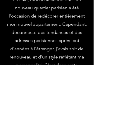
nouveau quartier parisien a été
l'occasion de redécorer entièrement
mon nouvel appartement. Cependant,
déconnecté des tendances et des
adresses parisiennes après tant
d'années à l'étranger, j'avais soif de
renouveau et d'un style reflétant ma
personnalité. C'est dans cette
démarche que j'ai fait appel à Sophie
d'Alice Design, dont l'écoute attentive
et la sensibilité artistique ont été des
atouts précieux.
Sophie a su me présenter plusieurs
solutions d'aménagement astucieuses,
des styles de mobilier et de luminaires,
ainsi que des palettes de couleurs, en